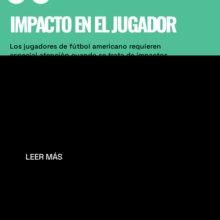
IMPACTO EN EL JUGADOR
Los jugadores de fútbol americano requieren
especial atención cuando se trata de impactos.
Nuestra tecnología le permite replicar los
movimientos de los jugadores y monitorear los
factores que influyen en el rendimiento, así como
los riesgos potenciales de lesiones en la interacción
entre el atleta y el campo de juego.
El personal de rendimiento deportivo puede mejorar
y personalizar las sesiones de entrenamiento,
adaptando las necesidades individuales de los
atletas según las variables medidas.
LEER MÁS