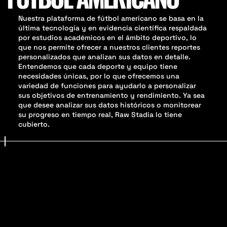
Nuestra plataforma de fútbol americano se basa en la
última tecnología y en evidencia científica respaldada
por estudios académicos en el ámbito deportivo, lo
que nos permite ofrecer a nuestros clientes reportes
personalizados que analizan sus datos en detalle.
Entendemos que cada deporte y equipo tiene
necesidades únicas, por lo que ofrecemos una
variedad de funciones para ayudarlo a personalizar
sus objetivos de entrenamiento y rendimiento. Ya sea
que desee analizar sus datos históricos o monitorear
su progreso en tiempo real, Raw Stadia lo tiene
cubierto.
Surface
Rotational
Shock
Deformation
Traction
Absorption
Energy
Torque at 10°
Hardness
Restitution
Rotational
Spring Rate
Stud Depth
Stiffness
Stud Force