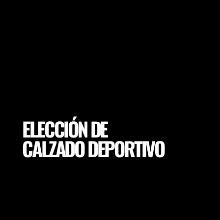
Mitigue las exposiciones excesivas y la
sobrecarga de tejidos seleccionando las
condiciones adecuadas para sus jugadores
(calzado, propiedades del campo,
adaptaciones de ejercicios y mucho más).
ELECCIÓN DE
CALZADO DEPORTIVO