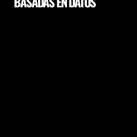
BASADAS EN DATOS
Utilice análisis precisos para tomar
decisiones informadas sobre ejercicios de
entrenamiento, carga del jugador, regreso
a la actividad, y la selección del campo de
juego para lograr el máximo rendimiento y
el menor riesgo potencial de lesiones.