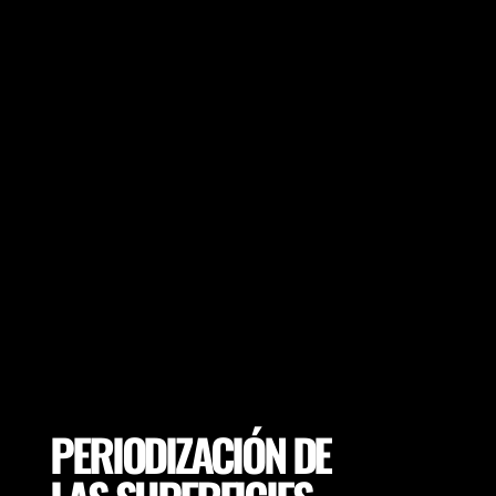
Elija el calzado deportivo óptimo según los
objetivos del jugador y la superficie de
entrenamiento o de juego para garantizar
un bajo riesgo de lesiones y un
rendimiento óptimo.
PERIODIZACIÓN DE