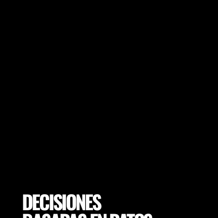
Asegúrese de que sus jugadores alcancen
un rendimiento máximo y los objetivos de
cada sesión. Adapte los objetivos de la
sesión según las variables del campo o
seleccione las ubicaciones adecuadas para
lograr el mayor rendimiento deportivo.
DECISIONES