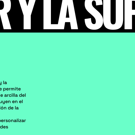
 Y LA SUP
y la
le permite
 arcilla del
luyen en el
ón de la
personalizar
ades